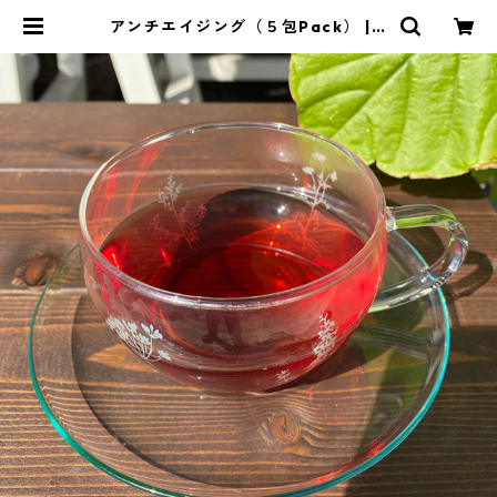
アンチエイジング（５包Pack） | P
ocaPoco