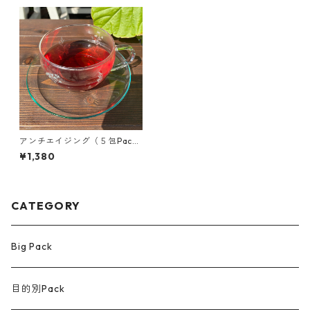
アンチエイジング（５包Pac
k）
¥1,380
CATEGORY
Big Pack
目的別Pack