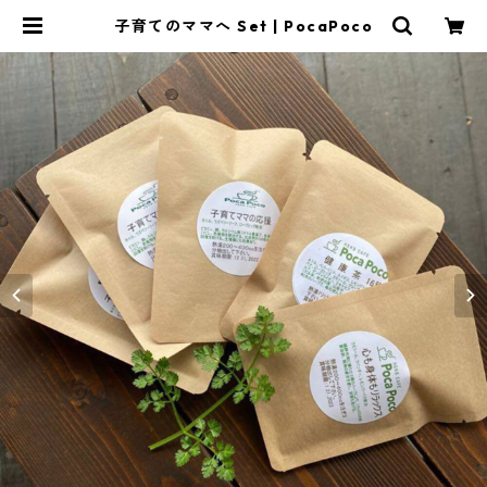
子育てのママへ Set | PocaPoco